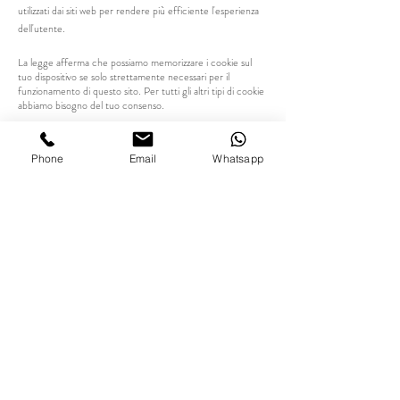
utilizzati dai siti web per rendere più efficiente l'esperienza
dell'utente.
La legge afferma che possiamo memorizzare i cookie sul
tuo dispositivo se solo strettamente necessari per il
funzionamento di questo sito. Per tutti gli altri tipi di cookie
abbiamo bisogno del tuo consenso.
Questo sito utilizza diversi tipi di cookie. Alcuni cookie sono
collocati da servizi di terzi che compaiono sulle nostre
Phone
Email
Whatsapp
pagine.
In qualsiasi momento è possibile modificare o revocare il
proprio consenso dalla Dichiarazione dei cookie sul nostro
sito web.
Scopri di più su chi siamo, come puoi contattarci e come
trattiamo i dati personali nella nostra Informativa sulla
privacy.
© Copyright Il Profumo delle Rose di Beatrice Girola
P.IVA 04106500137
Made with
Privacy Policy
-
Cookie Policy