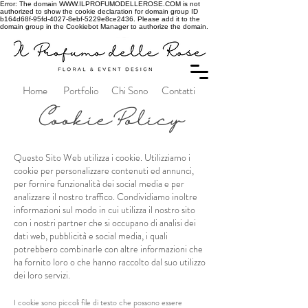
Error: The domain WWW.ILPROFUMODELLEROSE.COM is not
authorized to show the cookie declaration for domain group ID
b164d68f-95fd-4027-8ebf-5229e8ce2436. Please add it to the
domain group in the Cookiebot Manager to authorize the domain.
Home
Portfolio
Chi Sono
Contatti
CookiePolicy
Questo Sito Web utilizza i cookie. Utilizziamo i
cookie per personalizzare contenuti ed annunci,
per fornire funzionalità dei social media e per
analizzare il nostro traffico. Condividiamo inoltre
informazioni sul modo in cui utilizza il nostro sito
con i nostri partner che si occupano di analisi dei
dati web, pubblicità e social media, i quali
potrebbero combinarle con altre informazioni che
ha fornito loro o che hanno raccolto dal suo utilizzo
dei loro servizi.
I cookie sono piccoli file di testo che possono essere